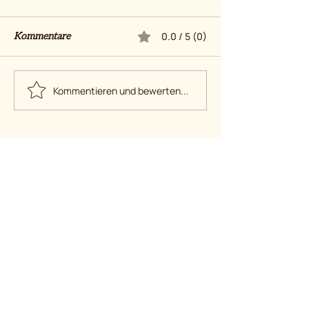
0.0 / 5 (0)
Kommentare
Kleinsein
27 Jahre mit Ka
Kommentieren und bewerten...
Noch mehr Feines.