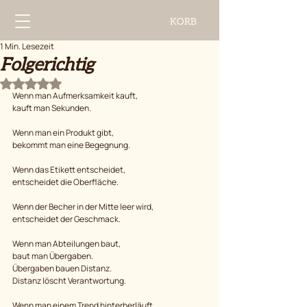
KORB
1 Min. Lesezeit
Folgerichtig
Mit NaN von 5 Sternen bewertet.
Wenn man Aufmerksamkeit kauft,
kauft man Sekunden.
Wenn man ein Produkt gibt,
bekommt man eine Begegnung.
Wenn das Etikett entscheidet,
entscheidet die Oberfläche.
Wenn der Becher in der Mitte leer wird,
entscheidet der Geschmack.
Wenn man Abteilungen baut,
baut man Übergaben.
Übergaben bauen Distanz.
Distanz löscht Verantwortung.
Wenn man einem Trend hinterherläuft,