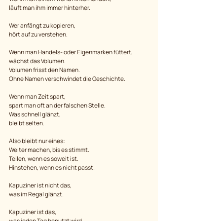
läuft man ihm immer hinterher.
Wer anfängt zu kopieren,
hört auf zu verstehen.
Wenn man Handels- oder Eigenmarken füttert,
wächst das Volumen.
Volumen frisst den Namen.
Ohne Namen verschwindet die Geschichte.
Wenn man Zeit spart,
spart man oft an der falschen Stelle.
Was schnell glänzt,
bleibt selten.
Also bleibt nur eines:
Weiter machen, bis es stimmt. 
Teilen, wenn es soweit ist.
Hinstehen, wenn es nicht passt.
Kapuziner ist nicht das,
was im Regal glänzt.
Kapuziner ist das,
was jeden Tag benutzt wird.